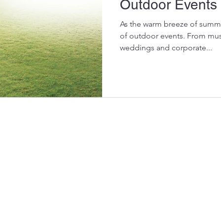
Outdoor Events
as
Casos de uso y proyectos
Tendencias y norm
As the warm breeze of summe
of outdoor events. From music
weddings and corporate...
PRODUCTOS
SOLUCIONES
Ventiladores HVLS industriales
Programa AIRFLOW CORE
Ventiladores industriales de pared
Programa AIRFLOW PRO
Ventiladores industriales de suelo
Programa AIRFLOW COOLING