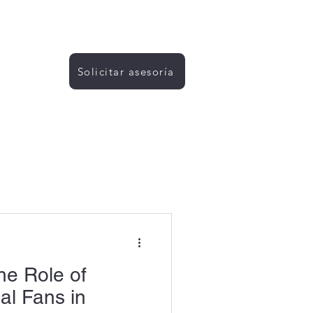
Solicitar asesoría
URSOS
 comerciales
he Role of
Industria
ial Fans in