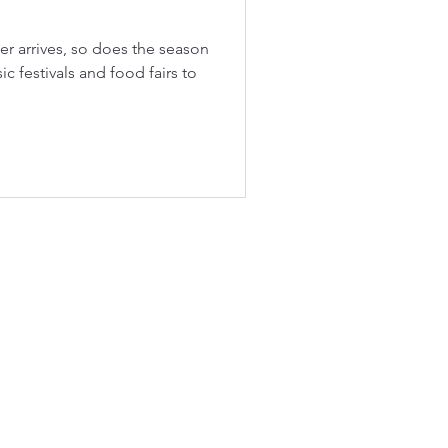
ativas
r arrives, so does the season
 festivals and food fairs to
INDUSTRIAS
Bodegas y logística
Plantas industriales
Gimnasios y centros deportivos