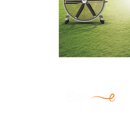
Guias tecnicas y comparativ
ventas@bonairefan.com
+1 (786) 865-6206